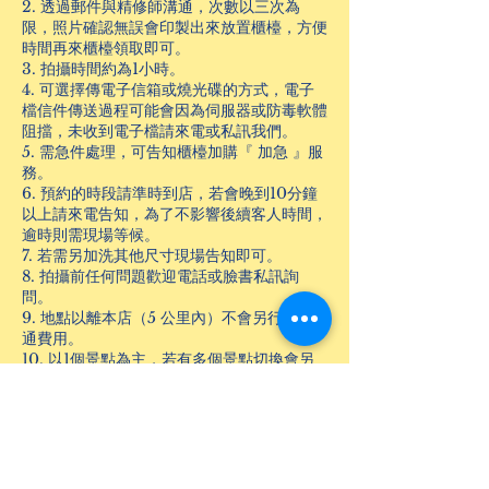
2. 透過郵件與精修師溝通，次數以三次為
限，照片確認無誤會印製出來放置櫃檯，方便
時間再來櫃檯領取即可。
3. 拍攝時間約為1小時。
4. 可選擇傳電子信箱或燒光碟的方式，電子
檔信件傳送過程可能會因為伺服器或防毒軟體
阻擋，未收到電子檔請來電或私訊我們。
5. 需急件處理，可告知櫃檯加購『 加急 』服
務。
6. 預約的時段請準時到店，若會晚到10分鐘
以上請來電告知，為了不影響後續客人時間，
逾時則需現場等候。
7. 若需另加洗其他尺寸現場告知即可。
8. 拍攝前任何問題歡迎電話或臉書私訊詢
問。
9. 地點以離本店（5 公里內）不會另行收交
通費用。
10. 以1個景點為主，若有多個景點切換會另
外加價。
加購方案
1. 每加選 2張，價格1000元，含精緻修片調
整及照片沖洗 。