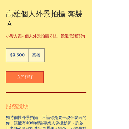
高雄個人外景拍攝 套裝
Ａ
小資方案- 個人外景拍攝 3組。歡迎電話諮詢
3,600
新
$3,600
高雄
台
幣
立即預訂
服務說明
獨特個性外景拍攝，不論你是要呈現什麼面的
你，讓擁有40年經驗專業人像攝影師 - 許啟
川老師來幫你打造出專屬個人特色，不管是動