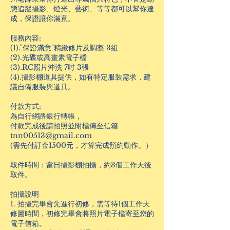
態追蹤攝影、燈光、藝術、等等都可以幫你達
成，保證讓你滿意。
服務內容:
(1)."保證滿意"精緻修片及調整 3組
(2).光碟或高畫素電子檔
(3).RC照片沖洗 7吋 3張
(4).攝影棚道具提供，如有特定服裝需求，建
議自備服裝與道具。
付款方式:
為自行網路銀行轉帳，
付款完成後請拍照並附檔傳至信箱
tnn00513@gmail.com
(需先付訂金1500元，才算完成預約動作。）
取件時間：當日攝影棚拍攝，約3個工作天後
取件。
拍攝說明
1. 拍攝完畢會先進行初修，需等待1個工作天
修圖時間，初修完畢會將照片電子檔寄至您的
電子信箱。